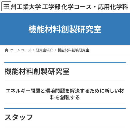
コ
ナ
九州工業大学 工学部 化学コース・応用化学科
ン
ビ
テ
ゲ
ン
ー
ツ
シ
機能材料創製研究室
へ
ョ
ス
ン
キ
に
ッ
移
ホームページ
研究室紹介
機能材料創製研究室
プ
動
機能材料創製研究室
エネルギー問題と環境問題を解決するために新しい材
料を創製する
スタッフ