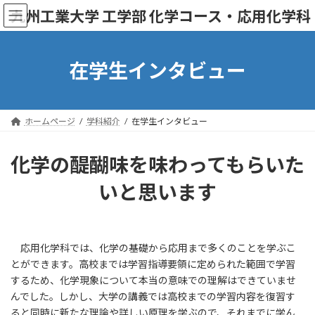
コ
ナ
九州工業大学 工学部 化学コース・応用化学科
ン
ビ
テ
ゲ
ン
ー
ツ
シ
在学生インタビュー
へ
ョ
ス
ン
キ
に
ッ
移
ホームページ
学科紹介
在学生インタビュー
プ
動
化学の醍醐味を味わってもらいた
いと思います
応用化学科では、化学の基礎から応用まで多くのことを学ぶこ
とができます。高校までは学習指導要領に定められた範囲で学習
するため、化学現象について本当の意味での理解はできていませ
んでした。しかし、大学の講義では高校までの学習内容を復習す
ると同時に新たな理論や詳しい原理を学ぶので、それまでに学ん