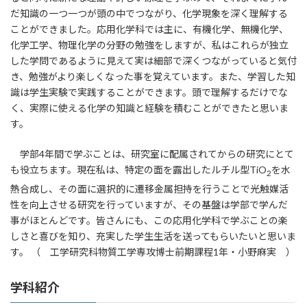
だ知識の一つ一つが頭の中でつながり、化学現象を深く理解する
ことができました。応用化学科では主に、有機化学、無機化学、
化学工学、物理化学の分野の勉強をしますが、私はこれらが独立
した学問であるように見えて実は細部で深くつながっていると気付
き、勉強がより楽しくなった事を覚えています。また、学習した知
識は学生実験で実践することができます。頭で理解するだけでな
く、実際に使える化学の知識と経験を積むことができたと思いま
す。
学部4年間で学ぶことは、研究室に配属されてからの研究にとて
も役立ちます。現在私は、特定の面を露出したルチル型TiO
を水
2
熱合成し、その面に選択的に遷移金属担持を行うことで光触媒活
性を向上させる研究を行っていますが、その基盤は学部で学んだ
事がほとんどです。皆さんにも、この応用化学科で学ぶことの楽
しさと喜びを知り、充実した学生生活を送ってもらいたいと思いま
す。 （ 工学研究科物質工学専攻博士前期課程1年・小野麻実 ）
学科紹介